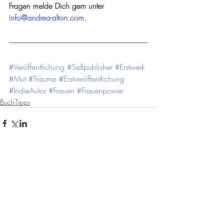
Fragen melde Dich gern unter 
info@andrea-alton.com
.
#Veröffentlichung
#Selfpublisher
#Erstwerk
#Mut
#Träume
#Erstveröffentlichung
#IndieAutor
#Frauen
#Frauenpower
Buch-Tipps
Kommentare