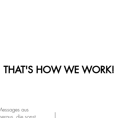
THAT'S HOW WE WORK!
 Messages aus
eraus, die sonst