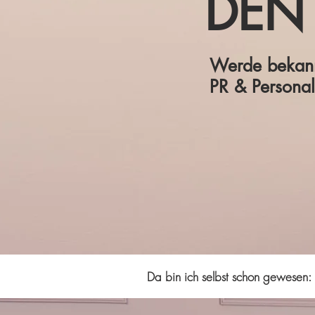
DEN
Werde bekann
PR & Persona
Da bin ich selbst schon gewesen: