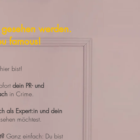
te gesehen werden.
ou famous!
ier bist!
ofort
dein PR- und
ach
in Crime.
h als Expert:in und dein
sehen möchtest.
st?
Ganz einfach: Du bist