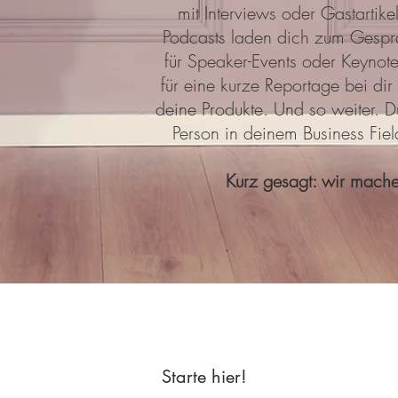
mit Interviews oder Gastartike
Podcasts laden dich zum Gespr
für Speaker-Events oder Keynot
für eine kurze Reportage bei dir
deine Produkte. Und so weiter. Du
Person in deinem Business Fiel
Kurz gesagt: wir mache
Starte hier!