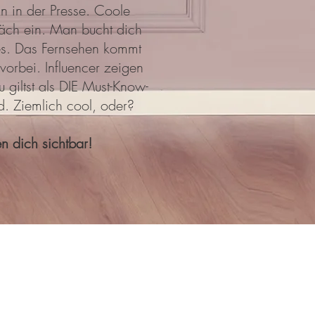
ln in der Presse. Coole
äch ein. Man bucht dich
es. Das Fernsehen kommt
 vorbei. Influencer zeigen
 giltst als DIE Must-Know-
d. Ziemlich cool, oder?
n dich sichtbar!