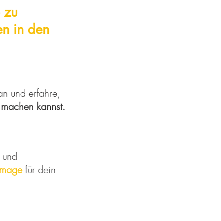
e zu
gen
in den
an und erfahre,
 machen kannst.
und
Image
für dein