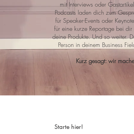
mit Interviews oder Gastartike
Podcasts laden dich zum Gespr
für Speaker-Events oder Keynot
für eine kurze Reportage bei dir
deine Produkte. Und so weiter. Du
Person in deinem Business Fiel
Kurz gesagt: wir mache
Starte hier!