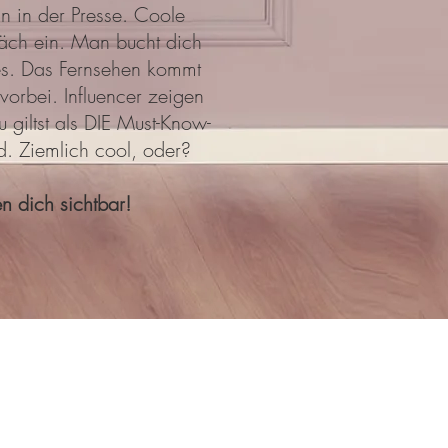
ln in der Presse. Coole
äch ein. Man bucht dich
es. Das Fernsehen kommt
 vorbei. Influencer zeigen
 giltst als DIE Must-Know-
d. Ziemlich cool, oder?
n dich sichtbar!