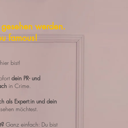
te gesehen werden.
ou famous!
ier bist!
ofort
dein PR- und
ach
in Crime.
h als Expert:in und dein
sehen möchtest.
st?
Ganz einfach: Du bist