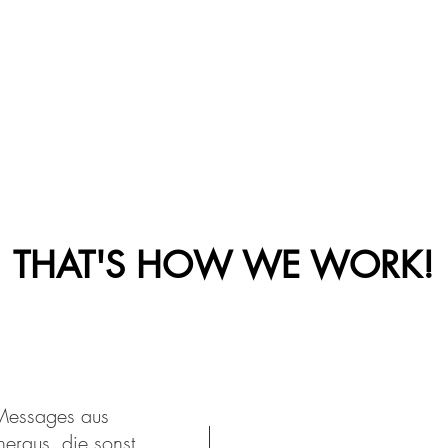
THAT'S HOW WE WORK!
 Messages aus
eraus, die sonst