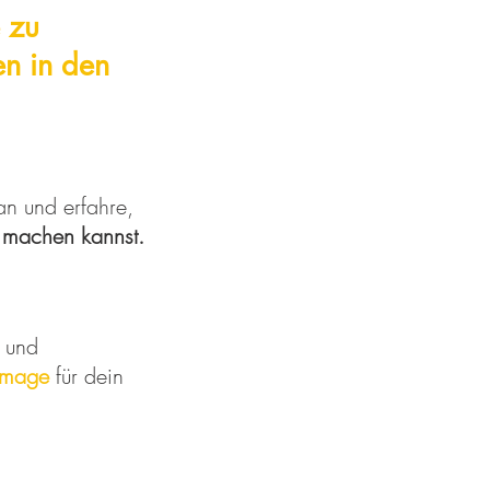
e zu
gen
in den
an und erfahre,
 machen kannst.
und
Image
für dein