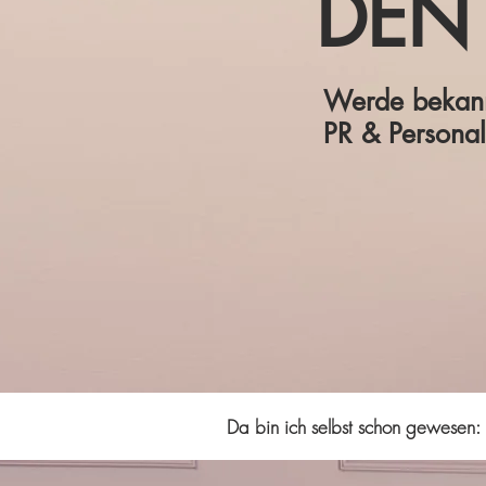
DEN
Werde bekann
PR & Persona
Da bin ich selbst schon gewesen: