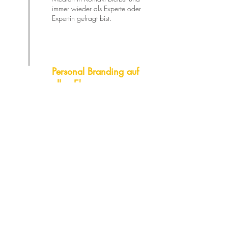
immer wieder als Experte oder
Expertin gefragt bist.
Personal Branding auf
allen Ebenen
Klassische Medienarbeit ist erst
der Anfang. Wir platzieren dich
überall als Expert:in zu deinem
Thema - seien es Podcasts, das
Fernsehen oder die großen
Speaker-Bühnen.
PR-BLOG