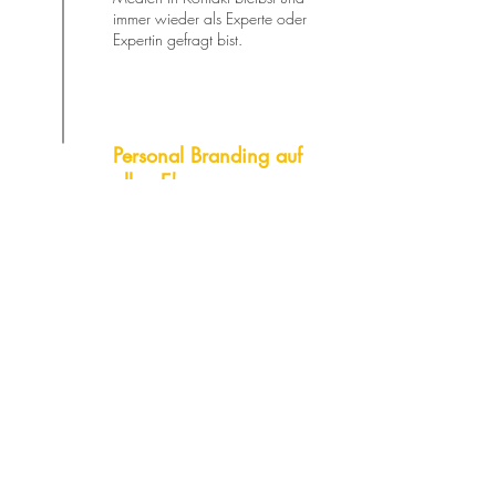
immer wieder als Experte oder
Expertin gefragt bist.
Personal Branding auf
allen Ebenen
Klassische Medienarbeit ist erst
der Anfang. Wir platzieren dich
überall als Expert:in zu deinem
Thema - seien es Podcasts, das
Fernsehen oder die großen
Speaker-Bühnen.
PR-BLOG