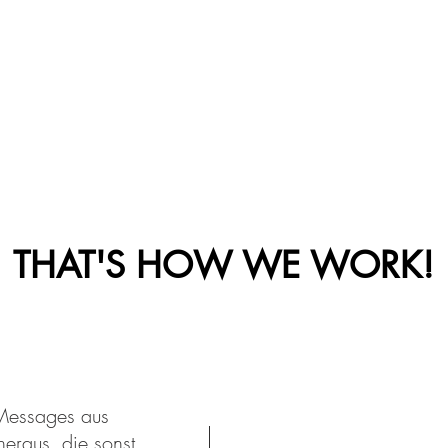
THAT'S HOW WE WORK!
 Messages aus
eraus, die sonst