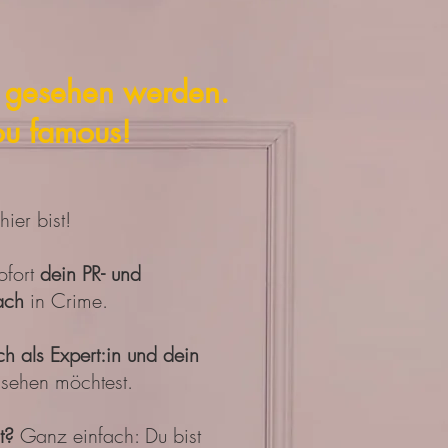
te gesehen werden.
ou famous!
ier bist!
ofort
dein PR- und
ach
in Crime.
h als Expert:in und dein
sehen möchtest.
st?
Ganz einfach: Du bist