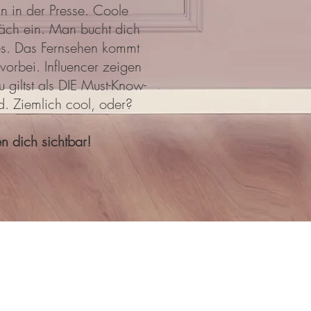
ln in der Presse. Coole
äch ein. Man bucht dich
es. Das Fernsehen kommt
 vorbei. Influencer zeigen
 giltst als DIE Must-Know-
d. Ziemlich cool, oder?
n dich sichtbar!