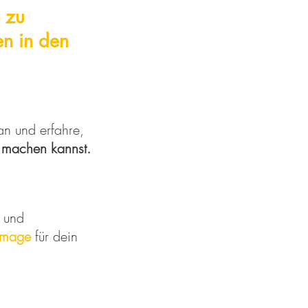
e zu
gen
in den
an und erfahre,
 machen kannst.
und
Image
für dein