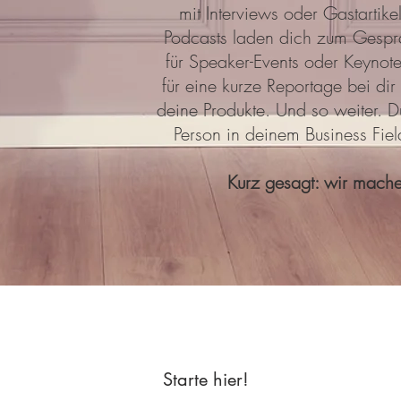
mit Interviews oder Gastartike
Podcasts laden dich zum Gespr
für Speaker-Events oder Keynot
für eine kurze Reportage bei dir
deine Produkte. Und so weiter. Du
Person in deinem Business Fiel
Kurz gesagt: wir mache
Starte hier!