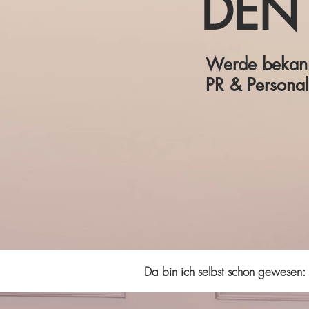
DEN
Werde bekann
PR & Persona
Da bin ich selbst schon gewesen: