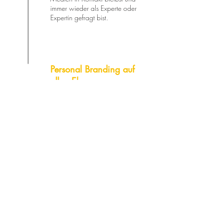
immer wieder als Experte oder
Expertin gefragt bist.
Personal Branding auf
allen Ebenen
Klassische Medienarbeit ist erst
der Anfang. Wir platzieren dich
überall als Expert:in zu deinem
Thema - seien es Podcasts, das
Fernsehen oder die großen
Speaker-Bühnen.
PR-BLOG