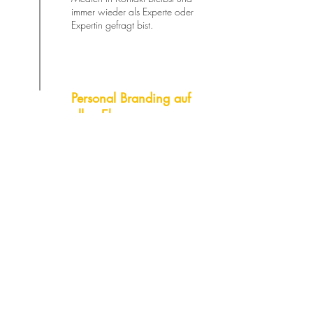
immer wieder als Experte oder
Expertin gefragt bist.
Personal Branding auf
allen Ebenen
Klassische Medienarbeit ist erst
der Anfang. Wir platzieren dich
überall als Expert:in zu deinem
Thema - seien es Podcasts, das
Fernsehen oder die großen
Speaker-Bühnen.
PR-BLOG