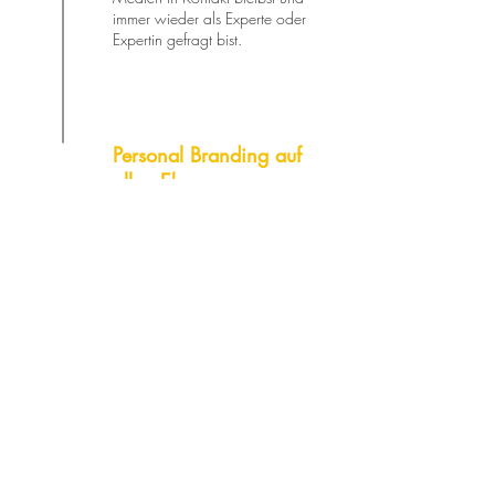
immer wieder als Experte oder
Expertin gefragt bist.
Personal Branding auf
allen Ebenen
Klassische Medienarbeit ist erst
der Anfang. Wir platzieren dich
überall als Expert:in zu deinem
Thema - seien es Podcasts, das
Fernsehen oder die großen
Speaker-Bühnen.
PR-BLOG