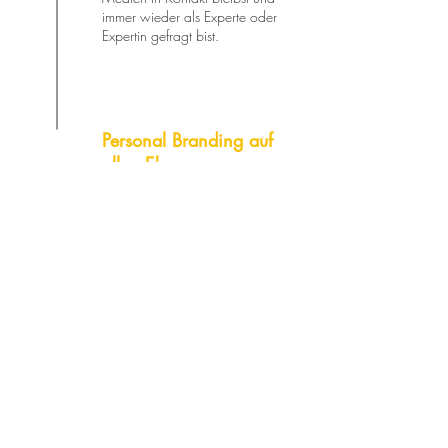
immer wieder als Experte oder
Expertin gefragt bist.
Personal Branding auf
allen Ebenen
Klassische Medienarbeit ist erst
der Anfang. Wir platzieren dich
überall als Expert:in zu deinem
Thema - seien es Podcasts, das
Fernsehen oder die großen
Speaker-Bühnen.
PR-BLOG