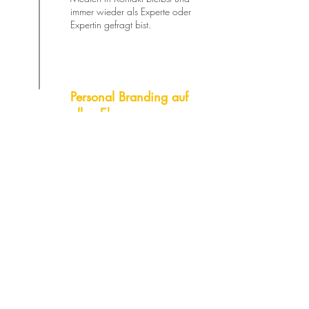
immer wieder als Experte oder
Expertin gefragt bist.
Personal Branding auf
allen Ebenen
Klassische Medienarbeit ist erst
der Anfang. Wir platzieren dich
überall als Expert:in zu deinem
Thema - seien es Podcasts, das
Fernsehen oder die großen
Speaker-Bühnen.
PR-BLOG