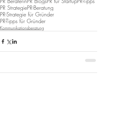
PR Beraterin
PR Blogs
PR für Startup
PR-Tipps
PR Strategie
PR-Beratung
PR-Strategie für Gründer
PR-Tipps für Gründer
Kommunikationsberatung
Kommentare
Kommentar verfassen...
Mein Geschenk:
PR-Starterplan