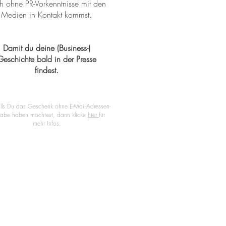
h ohne PR-Vorkenntnisse mit den
Medien in Kontakt kommst.
Damit du deine (Business-)
Geschichte bald in der Presse
findest.
lls Du das Geschenk ohne E-Mail-Adressen-
gabe haben möchtest, dann klicke
hier
für
mehr Infos.