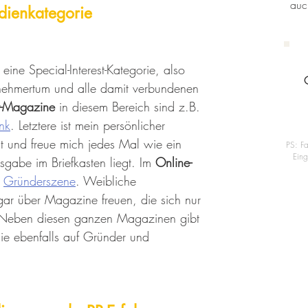
auc
dienkategorie 
ine Special-Interest-Kategorie, also 
nehmertum und alle damit verbundenen 
nt-Magazine
 in diesem Bereich sind z.B. 
nk
. Letztere ist mein persönlicher 
nt und freue mich jedes Mal wie ein 
PS: Fa
Ein
gabe im Briefkasten liegt. Im 
Online-
 
Gründerszene
. Weibliche 
gar über Magazine freuen, die sich nur 
. Neben diesen ganzen Magazinen gibt 
die ebenfalls auf Gründer und 