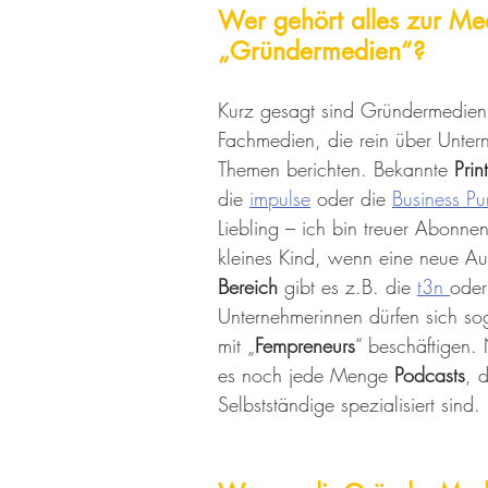
Wer gehört alles zur Me
„Gründermedien“?
Kurz gesagt sind Gründermedien e
Fachmedien, die rein über Unter
Themen berichten. Bekannte 
Pri
die 
impulse
 oder die 
Business Pu
Liebling – ich bin treuer Abonne
kleines Kind, wenn eine neue Aus
Bereich
 gibt es z.B. die 
t3n 
oder
Unternehmerinnen dürfen sich so
mit „
Fempreneurs
“ beschäftigen
es noch jede Menge 
Podcasts
, 
Selbstständige spezialisiert sind. 