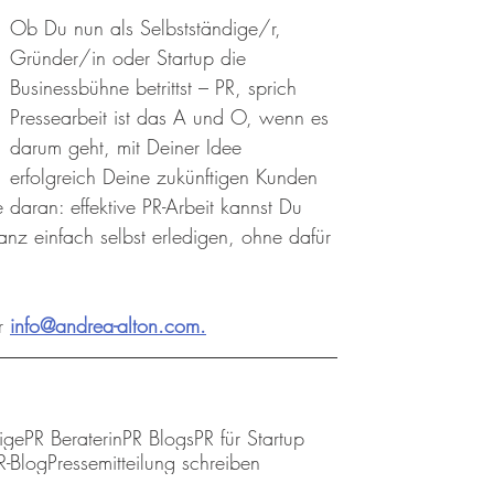
Ob Du nun als Selbstständige/r, 
Gründer/in oder Startup die 
Businessbühne betrittst – PR, sprich 
Pressearbeit ist das A und O, wenn es 
darum geht, mit Deiner Idee 
erfolgreich Deine zukünftigen Kunden 
 daran: effektive PR-Arbeit kannst Du 
ganz einfach selbst erledigen, ohne dafür 
r 
info@andrea-alton.com.
ige
PR Beraterin
PR Blogs
PR für Startup
R-Blog
Pressemitteilung schreiben