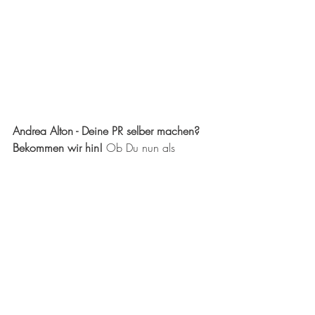
Andrea Alton - Deine PR selber machen? 
Bekommen wir hin! 
Ob Du nun als 
Selbstständige/r, Gründer/in oder Startup 
die Businessbühne betrittst – PR, sprich 
Pressearbeit ist das A und O, wenn es 
darum geht, mit Deiner Idee erfolgreich 
Deine zukünftigen Kunden und Fans zu 
erreichen. Das Beste daran: effektive PR-
Arbeit kannst Du mithilfe meiner Tipps und 
Tricks ganz einfach selbst erledigen, ohne 
dafür die Brieftasche zu strapazieren. 
Bei 