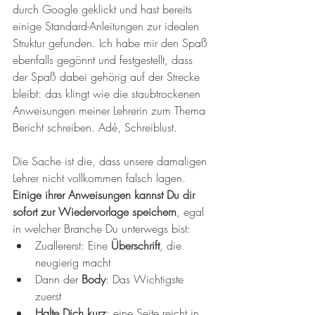
durch Google geklickt und hast bereits 
einige Standard-Anleitungen zur idealen 
Struktur gefunden. Ich habe mir den Spaß 
ebenfalls gegönnt und festgestellt, dass 
der Spaß dabei gehörig auf der Strecke 
bleibt: das klingt wie die staubtrockenen 
Anweisungen meiner Lehrerin zum Thema 
Bericht schreiben. Adé, Schreiblust.
Die Sache ist die, dass unsere damaligen 
Lehrer nicht vollkommen falsch lagen. 
Einige ihrer Anweisungen kannst Du dir 
sofort zur Wiedervorlage speichern
, egal 
in welcher Branche Du unterwegs bist: 
Zuallererst: Eine 
Überschrift
, die 
neugierig macht  
Dann der 
Body
: Das Wichtigste 
zuerst  
Halte Dich kurz
: eine Seite reicht in 