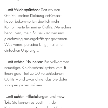
…mit Widersprüchen:
 Seit ich den 
Großteil meiner Kleidung entrümpelt 
habe, bekomme ich deutlich mehr 
Komplimente für meine Outfits. Menschen 
behaupten, mein Stil sei kreativer und 
gleichzeitig aussagekräftiger geworden. 
Was vorerst paradox klingt, hat einen 
einfachen Ursprung…
…mit echten Neuheiten: 
Ein vollkommen 
neuartiges Kleiderschranksystem verhilft 
Ihnen garantiert zu 50 verschiedenen 
Outfits – und zwar ohne, das Sie dafür 
shoppen gehen müssen.
…mit echten Hilfestellungen und How 
To’s:
 Sie kennen es bestimmt: der 
Kleiderschrank platzt aus allen Nähten 