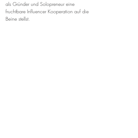
als Gründer und Solopreneur eine 
fruchtbare Influencer Kooperation auf die 
Beine stellst.
Meine Resonanz zu diesem 
Thema
Ich habe unglaublich viele Influencer, 
Experten, andere Solopreneure und vor 
allem Redakteure über diese Methode 
kennengelernt. Instagram kann tatsächlich 
zum Netzwerktool schlechthin werden. 
Aber nicht vergessen: wie immer im 
Marketing tragen die gepflanzten Bäume 
nicht ab Tag 1 Früchte, sondern erst nach 
einigen Wochen oder Monaten. Es lohnt 
sich aber, dranzubleiben und falls Du 
Instagram eh täglich nutzt, dann lassen 